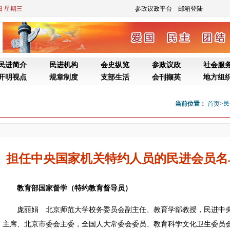
5日 星期三
参政议政平台
邮箱登陆
民进简介
民进机构
会史纵览
参政议政
社会服
开明视点
规章制度
支部生活
会刊撷英
地方组
当前位置：
首页
>
民
担任中央国家机关特约人员的民进会员名
教育部国家督学（特约教育督导员）
庞丽娟 北京师范大学校务委员会副主任、教育学部教授，民进中
主席、北京市委会主委，全国人大常委会委员、教育科学文化卫生委员