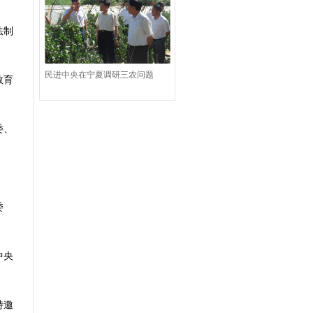
法制
民进中央在宁夏调研三农问题
教育
委、
委
中央
特邀