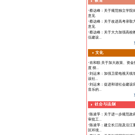
·
政协大会 3月4日
·
·
蔡达峰：关于规范独立学院
政协大会 3月3日
意见
·
代表大会：3月16日
·
蔡达峰：关于改进高考录取
·
代表大会：3月15日
意见
·
蔡达峰：关于大力加强高校
·
代表大会：3月14日
伍建设...
·
代表大会：3月13日
·
代表大会：3月12日
·
代表大会：3月11日
·
肖和联:关于加大政策、资金
·
代表大会：3月10日
度 彻...
·
代表大会：3月9日
·
刘运来：加强卫星电视天线管
·
设社...
代表大会：3月8日
·
刘运来：促进和谐社会建设
·
代表大会：3月7日
音乐的...
·
代表大会：3月6日
·
代表大会：3月5日
·
陈凌孚：关于进一步规范政
审批工...
·
陈凌孚：建立长江段及沿江
区环境...