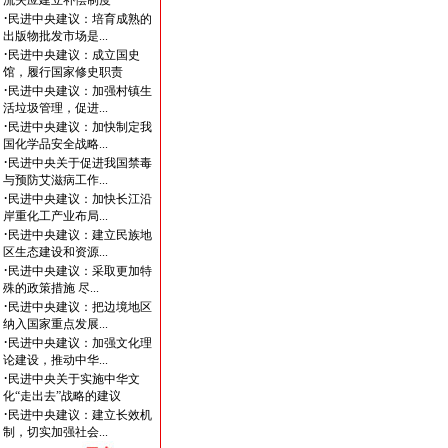
流失应建立补偿制度
·
民进中央建议：培育成熟的
出版物批发市场是...
·
民进中央建议：成立国史
馆，履行国家修史职责
·
民进中央建议：加强村镇生
活垃圾管理，促进...
·
民进中央建议：加快制定我
国化学品安全战略...
·
民进中央关于促进我国禁毒
与预防艾滋病工作...
·
民进中央建议：加快长江沿
岸重化工产业布局...
·
民进中央建议：建立民族地
区生态建设和资源...
·
民进中央建议：采取更加特
殊的政策措施 尽...
·
民进中央建议：把边境地区
纳入国家重点发展...
·
民进中央建议：加强文化理
论建设，推动中华...
·
民进中央关于实施中华文
化“走出去”战略的建议
·
民进中央建议：建立长效机
制，切实加强社会...