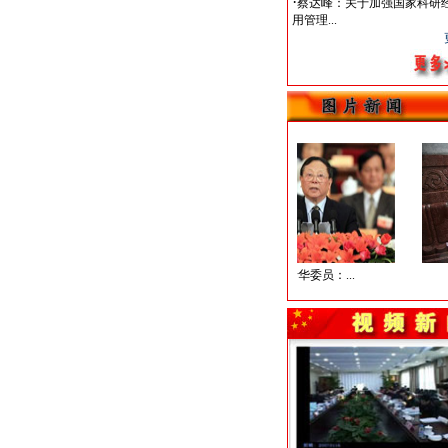
·
蔡达峰：关于加强国家科研
用管理...
蔡继明委员接...
窦瑞华委员：...
政