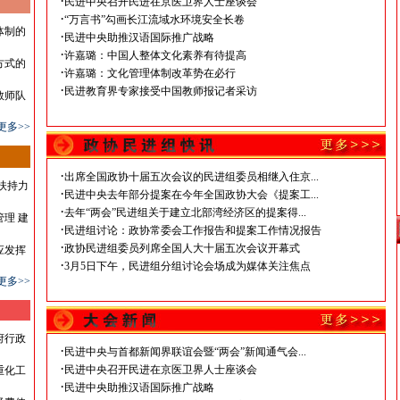
·
民进中央召开民进在京医卫界人士座谈会
·
“万言书”勾画长江流域水环境安全长卷
体制的
·
民进中央助推汉语国际推广战略
·
许嘉璐：中国人整体文化素养有待提高
方式的
·
许嘉璐：文化管理体制改革势在必行
·
民进教育界专家接受中国教师报记者采访
教师队
更多>>
·
出席全国政协十届五次会议的民进组委员相继入住京...
扶持力
·
民进中央去年部分提案在今年全国政协大会《提案工...
·
去年“两会”民进组关于建立北部湾经济区的提案得...
理 建
·
民进组讨论：政协常委会工作报告和提案工作情况报告
·
政协民进组委员列席全国人大十届五次会议开幕式
应发挥
·
3月5日下午，民进组分组讨论会场成为媒体关注焦点
更多>>
府行政
·
民进中央与首都新闻界联谊会暨“两会”新闻通气会...
·
民进中央召开民进在京医卫界人士座谈会
重化工
·
民进中央助推汉语国际推广战略