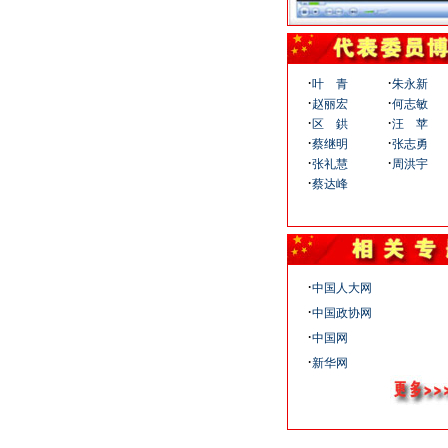
·
·
叶 青
朱永新
·
·
赵丽宏
何志敏
·
·
区 鉷
汪 苹
·
·
蔡继明
张志勇
·
·
张礼慧
周洪宇
·
蔡达峰
·
中国人大网
·
中国政协网
·
中国网
·
新华网