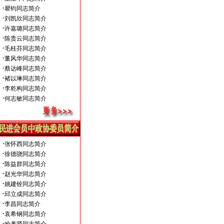
·
瞿钧同志简介
·
刘凯欣同志简介
·
许嘉璐同志简介
·
陈贵云同志简介
·
毛桂芬同志简介
·
董风华同志简介
·
蔡达峰同志简介
·
褚以琳同志简介
·
李乾构同志简介
·
何志敏同志简介
·
张怀西同志简介
·
徐德骁同志简介
·
陈益群同志简介
·
赵光华同志简介
·
姚建铨同志简介
·
邱立成同志简介
·
李昌同志简介
·
袁希钢同志简介
·