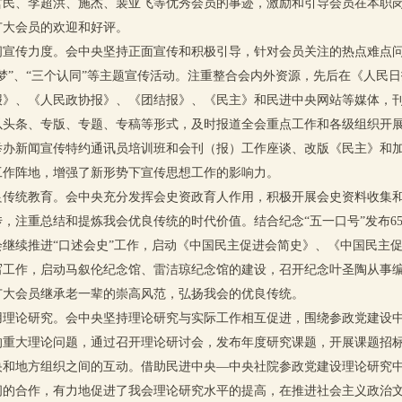
哲民、李超洪、施杰、裴亚飞等优秀会员的事迹，激励和引导会员在本职
广大会员的欢迎和好评。
传力度。会中央坚持正面宣传和积极引导，针对会员关注的热点难点问
梦”、“三个认同”等主题宣传活动。注重整合会内外资源，先后在《人民
报》、《人民政协报》、《团结报》、《民主》和民进中央网站等媒体，
以头条、专版、专题、专稿等形式，及时报道全会重点工作和各级组织开
举办新闻宣传特约通讯员培训班和会刊（报）工作座谈、改版《民主》和
工作阵地，增强了新形势下宣传思想工作的影响力。
统教育。会中央充分发挥会史资政育人作用，积极开展会史资料收集和
，注重总结和提炼我会优良传统的时代价值。结合纪念“五一口号”发布6
继续推进“口述会史”工作，启动《中国民主促进会简史》、《中国民主促
写工作，启动马叙伦纪念馆、雷洁琼纪念馆的建设，召开纪念叶圣陶从事编
广大会员继承老一辈的崇高风范，弘扬我会的优良传统。
论研究。会中央坚持理论研究与实际工作相互促进，围绕参政党建设中
的重大理论问题，通过召开理论研讨会，发布年度研究课题，开展课题招
央和地方组织之间的互动。借助民进中央—中央社院参政党建设理论研究
间的合作，有力地促进了我会理论研究水平的提高，在推进社会主义政治