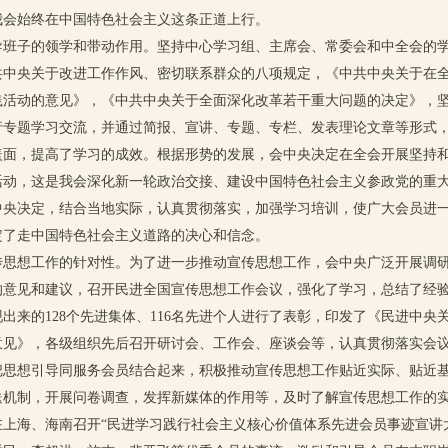
我会始终在中国特色社会主义这条正道上行。
子的领学和带动作用。坚持中心学习组、主席会、常委会和中全会的学
共中央关于改进工作作风、密切联系群众的八项规定，《中共中央关于在
践活动的意见》，《中共中央关于全面深化改革若干重大问题的决定》，
行专题学习交流，并通过简报、宣讲、专题、专栏、发表理论文章等形式
盖面，提高了学习的成效。根据形势的发展，会中央决定在全会开展坚持
活动，这是我会深化新一轮政治交接、建设中国特色社会主义参政党的重
中央决定，结合当地实际，认真贯彻落实，加强学习培训，使广大会员进
定了走中国特色社会主义道路的决心和信念。
想工作的针对性。为了进一步推动宣传思想工作，会中央广泛开展调研
的意见和建议，召开民进全国宣传思想工作会议，强化了学习，总结了经
出来的128个先进集体、116名先进个人进行了表彰，印发了《民进中央
意见》，各级组织先后召开研讨会、工作会、座谈会等，认真贯彻落实会
把思想引导同服务会员结合起来，积极推动宣传思想工作贴近实际、贴近
送机制，开展问卷调查，发挥新媒体的作用等，及时了解宣传思想工作的
在上海、海南召开“民进学习践行社会主义核心价值体系先进会员事迹宣讲