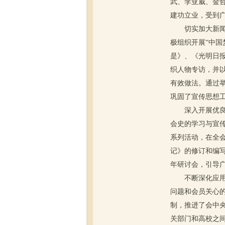
武、李亚威、金
建功立业，受到
切实加大新闻宣
极组织开展“中国
是》、《光明日
织人物专访，并
有效做法。通过
巩固了宣传思想
深入开展优良传
会史的学习与宣传
系列活动，在全会
记》的修订和编
年研讨会，引导
不断深化应用理
问题和会员关心
制，推进了会中
关部门和高校之