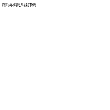
鏈綉椤靛凡鍒犻櫎