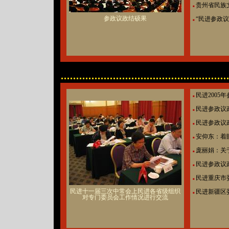
贵州省民族
■
参政议政结硕果
“民进参政议
■
民进2005
■
民进参政议
■
民进参政议
■
安仰东：着
■
庞丽娟：关
■
民进参政议政
■
民进重庆市委
■
民进十一届三次中常会上民进各省级组织
民进新疆区
■
对专门委员会工作情况进行交流