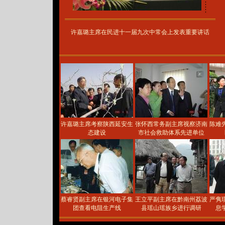
许嘉璐主席在民进十一届九次中常会上发表重要讲话
许嘉璐主席考察陕西延安生
张怀西常务副主席视察济南
陈难
态建设
市社会救助体系先进单位
蔡睿贤副主席在银河电子集
王立平副主席在黔南州荔波
严隽
团查看电阻生产线
县瑶山瑶族乡进行调研
息