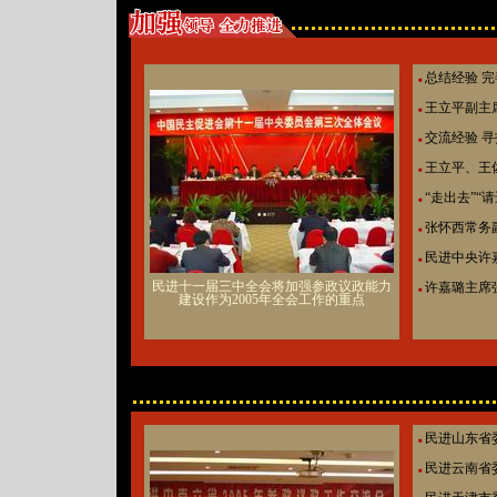
总结经验 完
■
王立平副主
■
交流经验 
■
王立平、王
■
“走出去”“
■
张怀西常务
■
民进中央许
■
民进十一届三中全会
将加强参政议政能力
许嘉璐主席
■
建设作为2005年全会工作的重点
民进山东省
■
民进云南省
■