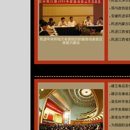
民进天津市
■
我与政协提
■
安徽民进采
■
民进内蒙古
■
民进江西省委
■
民进中央和地方各级组织积极推动参政议
民进江西省
■
政能力建设
建立食品安
■
建议在修改
■
落实科学发
■
科学发展献
■
新老合作谱
■
为我国职业
■