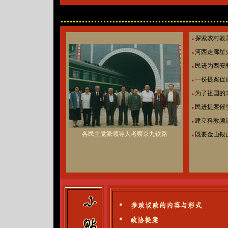
探索农村教
■
河西走廊星
■
民进为西安
■
一份提案促
■
为了祖国的
■
民进提案催
■
建立科教频
■
各民主党派领导人考察京九铁路
既要金山银
■