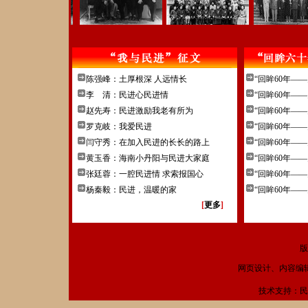
陈强峰：土厚根深 人远情长
“回眸60年——
李 清：民进心民进情
“回眸60年——
赵先寿：民进激励我老有所为
“回眸60年——
罗克岐：我爱民进
“回眸60年——
闫守秀：在加入民进的长长的路上
“回眸60年——
黄玉香：海南小丹阳与民进大家庭
“回眸60年——
张廷蓉：一腔民进情 求索报国心
“回眸60年——
杨秦毅：民进，温暖的家
“回眸60年——
[
[
更多
]
版
网页设计、内容编
技术支持：民