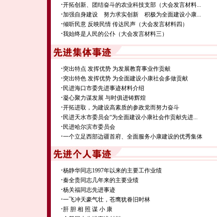
·
开拓创新、团结奋斗的农业科技支部（大会发言材料...
·
加强自身建设 努力求实创新 积极为全面建设小康...
·
倾听民意 反映民情 传达民声（大会发言材料四）
·
我始终是人民的公仆（大会发言材料三）
·
突出特点 发挥优势 为发展教育事业作贡献
·
突出特色 发挥优势 为全面建设小康社会多做贡献
·
民进海口市委先进事迹材料介绍
·
凝心聚力谋发展 与时俱进铸辉煌
·
开拓进取，为建设高素质的参政党而努力奋斗
·
民进天水市委员会“为全面建设小康社会作贡献先进...
·
民进哈尔滨市委员会
·
一个立足西部边疆首府、全面服务小康建设的优秀集体
·
杨静华同志1997年以来的主要工作业绩
·
秦全贵同志几年来的主要业绩
·
杨关福同志先进事迹
·
一飞冲天豪气壮，苍鹰犹眷旧时林
·
肝 胆 相 照 谋 小 康