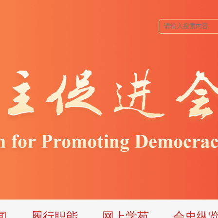
闻
履行职能
网上学苑
会史纵