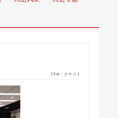
【字体：
大
中
小
】