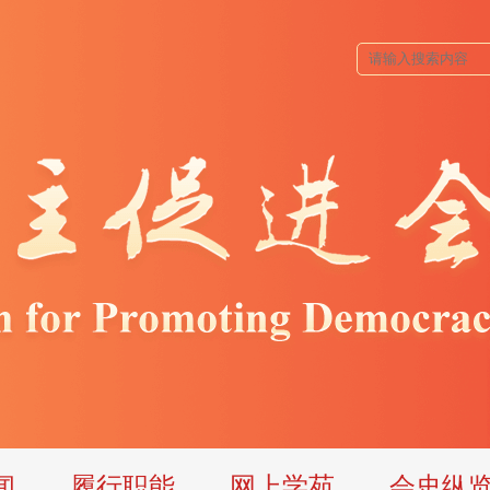
闻
履行职能
网上学苑
会史纵