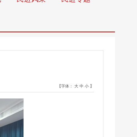
【字体：
大
中
小
】