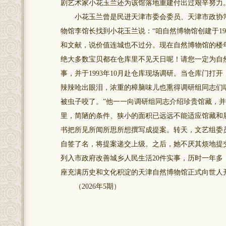
剧艺术家小花玉兰还为该馆落地重建付出过艰辛努力
小花玉兰曾是民进天津市委会委员、天津市政协常委
物馆李馆长找到小花玉兰说：“咱自然博物馆创建于1
和文献，说价值连城也不过分。现在自然博物馆的楼
绝大多数宝贝都在仓库里不见天日呢！请您一定为自
事，并于1993年10月赴仓库现场调研。当仓库门
辣辣呛出眼泪，浓重的樟脑味儿也熏得调研组同志们
被虫子咬了。”他一一向调研组同志介绍珍贵馆藏，并感
里，简陋的条件、狭小的面积已远远不能适应馆藏和
书把所见所闻所思所想撰写成提案。转天，文艺组委
自签了名，将提案递交上级。之后，她不厌其烦地提交
列入市政府改善城乡人民生活20件实事，历时一年多，
座充满历史和文化积淀的天津自然博物馆正式向世人
（2026年5期）