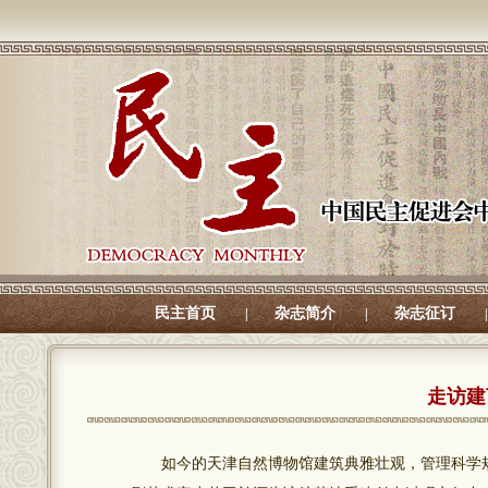
民主首页
杂志简介
杂志征订
|
|
|
走访建
如今的天津自然博物馆建筑典雅壮观，管理科学规