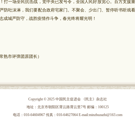
！打一场全民抗击战，党中央已发号令，全国人民好放宽心。百方支援
严防吐沫淋，我们要配合政府宅家门。不聚会、少出门、暂停听书听戏
志成城严防守，战胜疫情作斗争，春光终将耀光明！
熟市评弹团原团长）
Copyright © 2025 中国民主促进会 《民主》杂志社
地址：北京市朝阳区霄云路霄云里7号 邮编：100125
电话：010-64604967 传真：010-64627064 E-mail:minzhuzazhi@163.com