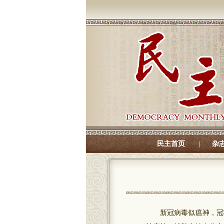
民主首页
杂
|
新冠病毒似瘟神，冠状