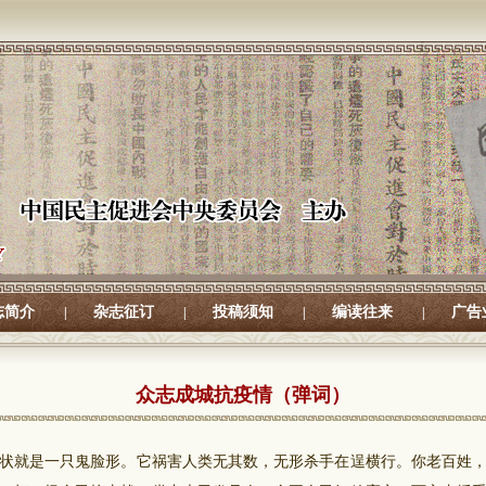
志简介
杂志征订
投稿须知
编读往来
广告
|
|
|
|
众志成城抗疫情（弹词）
就是一只鬼脸形。它祸害人类无其数，无形杀手在逞横行。你老百姓，