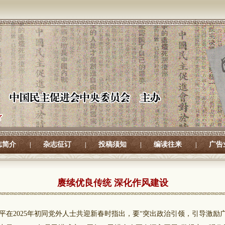
志简介
杂志征订
投稿须知
编读往来
广告
|
|
|
|
赓续优良传统 深化作风建设
2025年初同党外人士共迎新春时指出，要“突出政治引领，引导激励