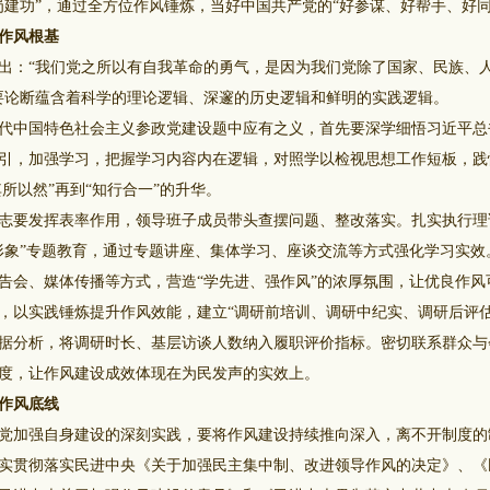
岗建功”，通过全方位作风锤炼，当好中国共产党的“好参谋、好帮手、好同
作风根基
：“我们党之所以有自我革命的勇气，是因为我们党除了国家、民族、
要论断蕴含着科学的理论逻辑、深邃的历史逻辑和鲜明的实践逻辑。
中国特色社会主义参政党建设题中应有之义，首先要深学细悟习近平总
引，加强学习，把握学习内容内在逻辑，对照学以检视思想工作短板，践
其所以然”再到“知行合一”的升华。
要发挥表率作用，领导班子成员带头查摆问题、整改落实。扎实执行理
形象”专题教育，通过专题讲座、集体学习、座谈交流等方式强化学习实效
告会、媒体传播等方式，营造“学先进、强作风”的浓厚氛围，让优良作风
以实践锤炼提升作风效能，建立“调研前培训、调研中纪实、调研后评估
据分析，将调研时长、基层访谈人数纳入履职评价指标。密切联系群众与
度，让作风建设成效体现在为民发声的实效上。
作风底线
加强自身建设的深刻实践，要将作风建设持续推向深入，离不开制度的
实贯彻落实民进中央《关于加强民主集中制、改进领导作风的决定》、《