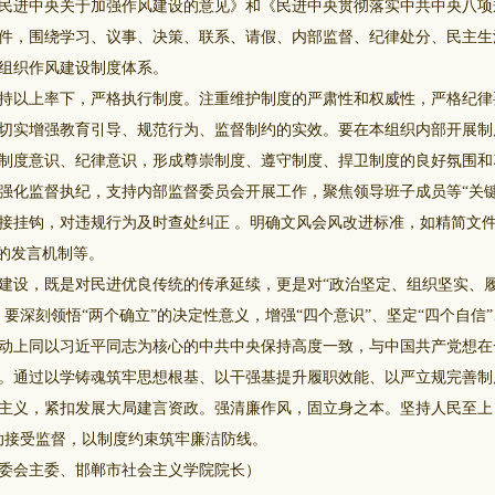
民进中央关于加强作风建设的意见》和《民进中央贯彻落实中共中央八项
件，围绕学习、议事、决策、联系、请假、内部监督、纪律处分、民主生
组织作风建设制度体系。
以上率下，严格执行制度。注重维护制度的严肃性和权威性，严格纪律
切实增强教育引导、规范行为、监督制约的实效。要在本组织内部开展制
制度意识、纪律意识，形成尊崇制度、遵守制度、捍卫制度的良好氛围和
化监督执纪，支持内部监督委员会开展工作，聚焦领导班子成员等“关键
接挂钩，对违规行为及时查处纠正 。明确文风会风改进标准，如精简文
”的发言机制等。
设，既是对民进优良传统的传承延续，更是对“政治坚定、组织坚实、
要深刻领悟“两个确立”的决定性意义，增强“四个意识”、坚定“四个自信”
动上同以习近平同志为核心的中共中央保持高度一致，与中国共产党想在
。通过以学铸魂筑牢思想根基、以干强基提升履职效能、以严立规完善制
主义，紧扣发展大局建言资政。强清廉作风，固立身之本。坚持人民至上
动接受监督，以制度约束筑牢廉洁防线。
会主委、邯郸市社会主义学院院长）