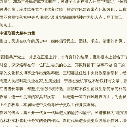
量”。2025年是民进成立80周年，民进全会正在深入开展“学规定、强
民进会员，应赓续多党合作优良传统，推进作风建设常态化长效化，认真贯彻
而不舍贯彻落实中央八项规定及其实施细则精神作为切入点，严于律己、
落实上。
中汲取强大精神力量
出，民进在80年的历史中，始终倡导民主、团结、求实、清廉的作风，
。
跟着共产党走，才是在正道上行，才有良好的结果，否则根本上就错了”
时空，深深烙印在每一位民进会员的心上。郑振铎留下“做事不做‘官’”的“
家的文化和文博事业作出无私奉献。王绍鏊担任过中央财政部副部长，经
周建人抗战时期失业在家,贫病交困，宁愿忍受饥寒也不给汉奸写文章，
江省省长等职，却坚持拒绝特权待遇。雷洁琼不仅生前以生活简单简朴闻
收藏，连一件贵重的家具都没有……民进老一辈在作风建设方面，为会员
上不胜枚举，本届民进中央领导班子更以工作务实著称。
风的传承，离不开一代又一代民进人的坚持和坚守。民进被称为“老实党
心和朴实朴素勤俭务实的会内作风。新时代民进会员更应强履职作风，增