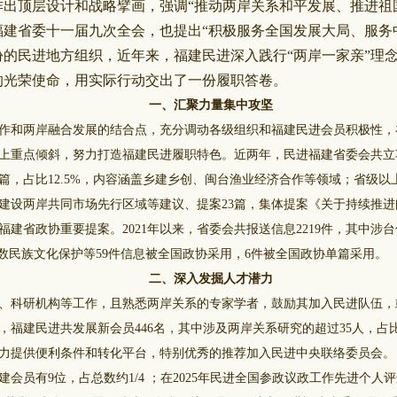
出顶层设计和战略擘画，强调“推动两岸关系和平发展、推进祖国统
福建省委十一届九次全会，也提出“积极服务全国发展大局、服务
份的民进地方组织，近年来，福建民进深入践行“两岸一家亲”理
的光荣使命，用实际行动交出了一份履职答卷。
一、汇聚力量集中攻坚
和两岸融合发展的结合点，充分调动各级组织和福建民进会员积极性，
上重点倾斜，努力打造福建民进履职特色。近两年，民进福建省委会共立项
6篇，占比12.5%，内容涵盖乡建乡创、闽台渔业经济合作等领域；省级
建设两岸共同市场先行区域等建议、提案23篇，集体提案《关于持续推进
年福建省政协重要提案。2021年以来，省委会共报送信息2219件，其中涉台
少数民族文化保护等59件信息被全国政协采用，6件被全国政协单篇采用。
二、深入发掘人才潜力
科研机构等工作，且熟悉两岸关系的专家学者，鼓励其加入民进队伍，或
，福建民进共发展新会员446名，其中涉及两岸关系研究的超过35人，占
力提供便利条件和转化平台，特别优秀的推荐加入民进中央联络委员会。
建会员有9位，占总数约1/4 ；在2025年民进全国参政议政工作先进个