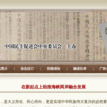
志简介
杂志征订
投稿须知
编读往来
广告
|
|
|
|
在新起点上助推海峡两岸融合发展
，是大义所在、民心所向，更是实现中华民族伟大复兴的必然要