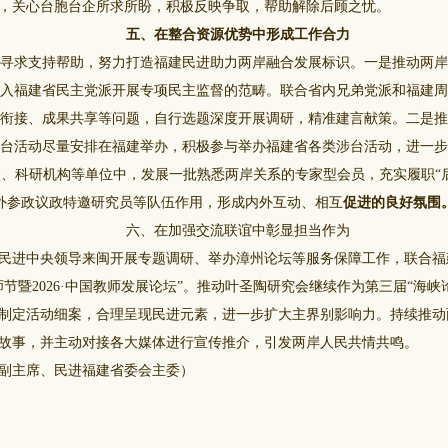
，关心台胞台企所求所盼，积极反映争取，帮助解除后顾之忧。
五、在整合资源优势中形成工作合力
求支持帮助，努力打造福建民进助力两岸融合发展标识。一是推动两岸
入福建省民主党派开展专项民主监督的范畴。联合省内兄弟党派和福建周
衔接、成果共享等问题，自行选题深度开展调研，精准建言献策。二是推
台活动尽量安排在福建举办，积极参与举办福建省各类涉台活动，进一步
、科研机构等单位中，发展一批熟悉两岸关系的专家型会员，充实履职“
外参政议政特邀研究员等队伍作用，形成内外互动、相互
促进的良好氛围
六、在加强交流联谊中彰显担当作为
进中央领导来闽开展专题调研、举办漳州论坛等服务保障工作，联合福
节暨2026·中国教师发展论坛”。推动叶圣陶研究会继续作为第三届“海峡
制定活动细案，合理呈现民进元素，进一步扩大主界别影响力。持续推动
故事，并主动对接各大媒体进行宣传推介，引发两岸人民共情共鸣。
主席、民进福建省委会主委）