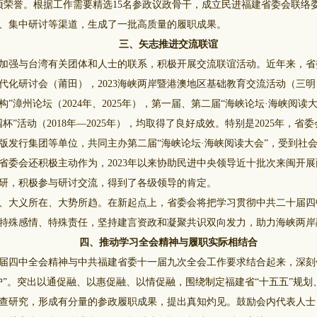
项荣誉。根据工作需要精选15名参政议政骨干，成立民进福建省委会联络
、集中研讨等渠道，生成了一批高质量的履职成果。
三、矢志推进交流联谊
与台湾有关团体和人士的联系，积极开展交流联谊活动。近年来，省委会
代化研讨会（莆田），2023海峡两岸暨港澳地区基础教育交流活动（三明
”漳州论坛（2024年、2025年），第一届、第二届“海峡论坛·海峡阅读
杯”活动（2018年—2025年），均取得了良好成效。特别是2025年，
版发行集团等单位，共同主办第二届“海峡论坛·海峡阅读大会”，受到社
省委会还积极主动作为，2023年以来协助民进中央领导近十批次来闽开
研，积极参与研讨交流，得到了各级领导的肯定。
大义所在、大势所趋。在新起点上，省委会将把学习贯彻中共二十届四
特殊感情、特殊责任，坚持建言资政和凝聚共识双向发力，助力海峡两岸
四、推动学习全会精神与履职实际相结合
四中全会精神与中共福建省委十一届九次全会工作要求结合起来，深刻领
护”。突出以通促融、以惠促融、以情促融，围绕制定福建省“十五五”规
查研究，形成有分量的参政履职成果，提出真知灼见。鼓励会内代表人士