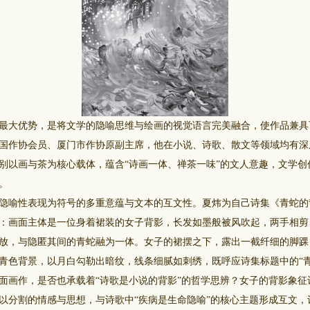
大优势，是将文学的隐喻思维与绘画的视觉语言完美融合，使作品兼具
国作协会员、厦门市作协原副主席，他在小说、诗歌、散文等领域均有深
别以画与茶为核心载体，蕴含“诗画一体、禅茶一味”的文人意趣，文学创
。
喻性表现为符号的多重意蕴与文本的互文性。夏炜为自己诗集《青蛇的
：画面主体是一位身着裙装的女子背影，长发如墨般被风吹起，两手相剪
放，与隐匿其间的青蛇融为一体。女子的裙摆之下，露出一截纤细的脚踝
青色背景，以月白勾勒出暗纹，线条细腻如刺绣，既呼应诗集标题中的“青
面画作，是否也承载着“诗歌是小说的背影”的哲学思辨？女子的背影象征
以分割的情感与思想，与诗歌中“疾病是生命隐喻”的核心主题形成互文，