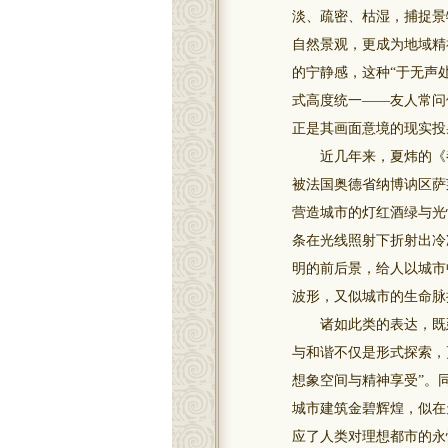
淡、疏密、枯湿，捕捉景
自然景观，更成为地域精
的宁静感，这种“于无声
式高度统一——友人常问
正是其画面意境的现实投
近几年来，夏炜的《都市
被法国奥德省纳博讷区萨
营造城市的灯红酒绿与光
条在光线照射下折射出冷
明的前后景，给人以城市
波形，又似城市的生命脉
诸如此类的表达，既延
与和谐不仅是形式探索，
想象空间与精神享受”。
城市建筑金碧辉煌，似在
应了人类对理想都市的永