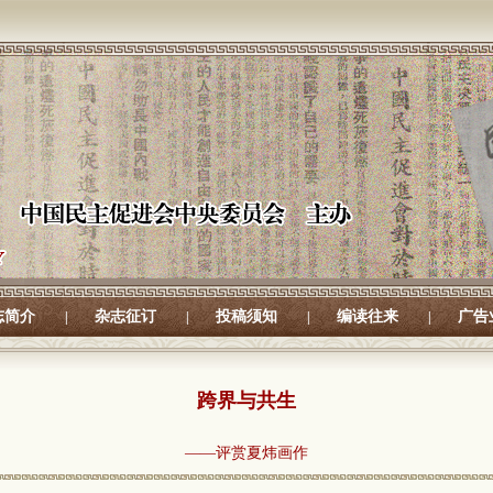
志简介
杂志征订
投稿须知
编读往来
广告
|
|
|
|
跨界与共生
——评赏夏炜画作