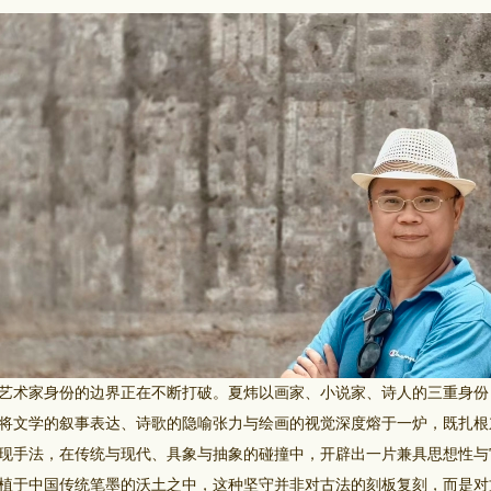
术家身份的边界正在不断打破。夏炜以画家、小说家、诗人的三重身份
将文学的叙事表达、诗歌的隐喻张力与绘画的视觉深度熔于一炉，既扎根
现手法，在传统与现代、具象与抽象的碰撞中，开辟出一片兼具思想性与
于中国传统笔墨的沃土之中，这种坚守并非对古法的刻板复刻，而是对