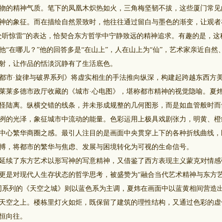
物的精神气质。笔下的凤凰木炽热如火，三角梅坚韧不拔，这些厦门常见
神的象征。而在描绘自然景致时，他往往通过留白与墨色的渐变，让观者
处听惊雷”的表达，恰契合东方哲学中宁静致远的精神追求。有趣的是，这
他“在哪儿？”他的回答多是“在山上”，人在山上为“仙”，艺术家亲近自
射，让作品的恬淡沉静有了生活底色。
·旋律与破界系列》将虚实相生的手法推向纵深，构建起跨越东西方美学
莱莱多德市政厅收藏的《城市·心电图》，堪称都市精神的视觉隐喻。夏
怪陆离。纵横交错的线条，并未形成规整的几何图形，而是如血管般时而
冽的光泽，象征城市中流动的能量。色彩运用上极具戏剧张力，明黄、橙
中心繁华商圈之感。最引人注目的是画面中央贯穿上下的各种折线曲线，
搏，将都市的繁华与焦虑、发展与困境转化为可视的生命信号。
续了东方艺术以形写神的写意精神，又借鉴了西方表现主义蒙克对情感
更是对现代人生存状态的哲学思考，被盛赞为“融合当代艺术精神与东方
同系列的《天空之城》则以蓝色系为主调，夏炜在画面中以蓝黄相间营造
天空之上。楼栋里灯火如炬，既保留了建筑的理性结构，又通过色彩的虚
恒向往。