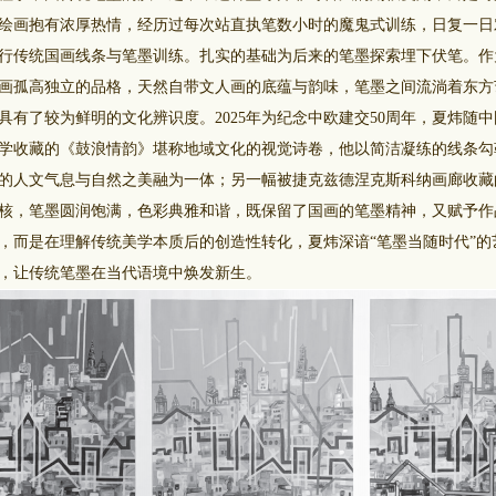
绘画抱有浓厚热情，经历过每次站直执笔数小时的魔鬼式训练，日复一日
行传统国画线条与笔墨训练。扎实的基础为后来的笔墨探索埋下伏笔。作
画孤高独立的品格，天然自带文人画的底蕴与韵味，笔墨之间流淌着东方
了较为鲜明的文化辨识度。2025年为纪念中欧建交50周年，夏炜随
学收藏的《鼓浪情韵》堪称地域文化的视觉诗卷，他以简洁凝练的线条勾
的人文气息与自然之美融为一体；另一幅被捷克兹德涅克斯科纳画廊收藏
核，笔墨圆润饱满，色彩典雅和谐，既保留了国画的笔墨精神，又赋予作
，而是在理解传统美学本质后的创造性转化，夏炜深谙“笔墨当随时代”的
，让传统笔墨在当代语境中焕发新生。