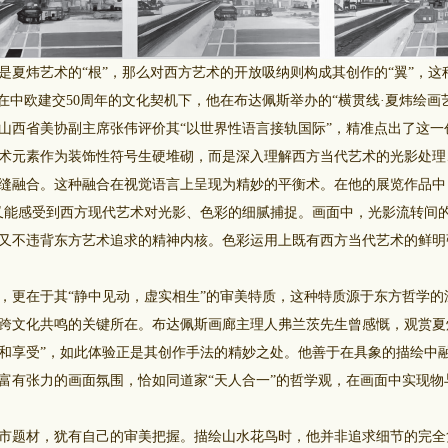
炜艺术的“根”，那么对西方艺术的开放吸纳则构成其创作的“翼”，这
。在中欧建交50周年的文化契机下，他在布达佩斯举办的“横贯线·夏炜绘画
山西省美协副主席张伟评价其“以世界性语言接轨国际”，精准点出了这一
术元素作为装饰性符号生硬堆砌，而是深入理解西方当代艺术的光影处理
缝融合。这种融合在视觉语言上呈现为精妙的平衡术。在他的展览作品中
又能感受到西方现代艺术对光影、色彩的细腻捕捉。画面中，光影流转间
又不违背东方艺术追求的精神内核。色彩运用上既有西方当代艺术的鲜明
更在于其“静中见动，虚实相生”的审美特质，这种特质源于东方哲学的
跨文化共鸣的关键所在。布达佩斯画廊主理人弗兰茨先生曾感慨，观赏夏
和享受”，如此体验正是其创作手法的精妙之处。他善于在具象的描绘中
富有张力的画面氛围，恰如同道家“天人合一”的哲学观，在画面中实现物
题材，犹有自己的审美把握。描绘山水花鸟时，他并非追求细节的完全