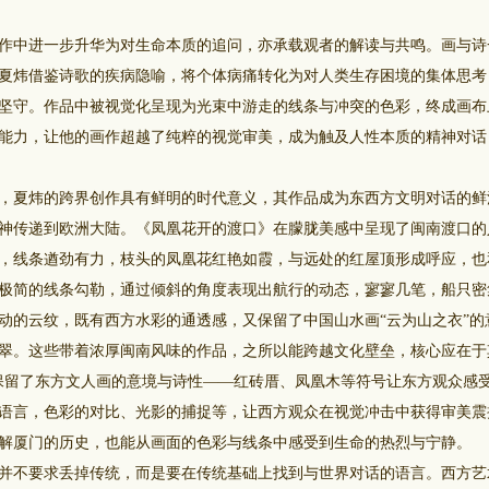
中进一步升华为对生命本质的追问，亦承载观者的解读与共鸣。画与诗
夏炜借鉴诗歌的疾病隐喻，将个体病痛转化为对人类生存困境的集体思考
坚守。作品中被视觉化呈现为光束中游走的线条与冲突的色彩，终成画布
能力，让他的画作超越了纯粹的视觉审美，成为触及人性本质的精神对话
夏炜的跨界创作具有鲜明的时代意义，其作品成为东西方文明对话的鲜
神传递到欧洲大陆。《凤凰花开的渡口》在朦胧美感中呈现了闽南渡口的
，线条遒劲有力，枝头的凤凰花红艳如霞，与远处的红屋顶形成呼应，也
极简的线条勾勒，通过倾斜的角度表现出航行的动态，寥寥几笔，船只密
动的云纹，既有西方水彩的通透感，又保留了中国山水画“云为山之衣”的
翠。这些带着浓厚闽南风味的作品，之所以能跨越文化壁垒，核心应在于
保留了东方文人画的意境与诗性——红砖厝、凤凰木等符号让东方观众感
语言，色彩的对比、光影的捕捉等，让西方观众在视觉冲击中获得审美震
解厦门的历史，也能从画面的色彩与线条中感受到生命的热烈与宁静。
不要求丢掉传统，而是要在传统基础上找到与世界对话的语言。西方艺