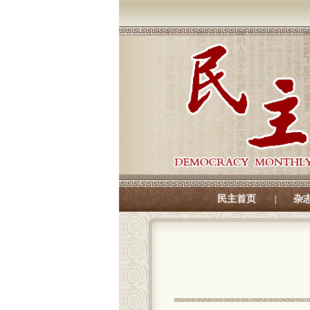
民主首页
杂
|