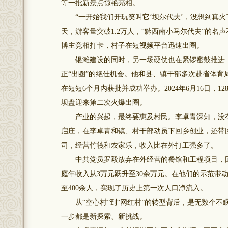
等一批新景点惊艳亮相。
“一开始我们开玩笑叫它‘坝尔代夫’，没想到真火了
天，游客量突破1.2万人，“黔西南小马尔代夫”的
博主竞相打卡，村子在短视频平台迅速出圈。
银滩建设的同时，另一场硬仗也在紧锣密鼓推进，就
正“出圈”的绝佳机会。他和县、镇干部多次赴省体
在短短6个月内获批并成功举办。2024年6月16日
坝盘迎来第二次火爆出圈。
产业的兴起，最终要惠及村民。李卓青深知，没有
启庄，在李卓青和镇、村干部动员下回乡创业，还带
司，经营竹筏和农家乐，收入比在外打工强多了。
中共党员罗毅放弃在外经营的餐馆和工程项目，回乡
庭年收入从3万元跃升至30余万元。在他们的示范带
至400余人，实现了历史上第一次人口净流入。
从“空心村”到“网红村”的转型背后，是无数个不
一步都是新探索、新挑战。