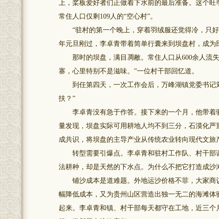
上，桨板爱好者们正做着下水前的最后准备。这个旺季
常住人口仅剩109人的“空心村”。
“驻村的第一个晚上，穿着羽绒服还觉得冷，只好和
年元旦刚过，李卓青带着简单行囊来到坝盘村，成为
那时的坝盘，满目凋敝。常住人口从600余人流失至
寨，心里特别不是滋味。”一位村干部回忆道。
到任第四天，一次工作会后，万峰湖镇党委书记刘
扶？”
李卓青没有急于作答。接下来的一个月，他带着驻
量发现，坝盘实际可用耕地人均不到三分，石漠化严
成共识，将坝盘的主导产业从传统农业转向现代文旅产
转型需要引爆点。李卓青和驻村工作队、村干部调
法耕种，却是天然的下水点。为什么不把它打造成沙
铺沙成本是道难题。外地运沙价格不菲，大家商议
幅降低成本，又为贵州山区营造出独一无二的海滩体验
起来。李卓青和镇、村干部每天都守在工地，近三个