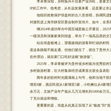
李卓青深知，乡村振兴不仅要产业兴旺，更要文化
IP的工作中。他考虑，从长远发展来看，还是要让
他组织抢救保护坝盘村的古八音坐唱，协调民进黔
对接民进上海市静安区委会制作宣传片。如今，全系
继2024年成功举办中国百城桨板公开赛后，202
一级演员和演奏家来到坝盘，举办了一场高品质的文
站在坝盘银滩上，望着嬉戏的游客和忙碌的村民，
道这条路能不能走通。但他们挺住了，抓住了贵州大
在外漂泊，就在家门口吃好这碗“旅游饭”。
2025年，李卓青被评为贵州省乡村振兴优秀驻村
乡村旅游村寨，壮大村集体经济成果首次获全县表彰
两年多的驻村时光圆满画上句号，他和当地干部共
增至8家，酒店民宿从1家增至5家，小吃摊位从0家增至
余万元，文旅产业年产值从几万元增长到1000余万
了充分就业和增收。
更重要的是，坝盘从此真正实现了从“输血”到“造