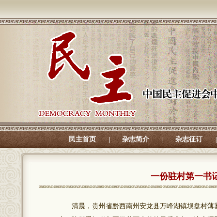
民主首页
杂志简介
杂志征订
|
|
|
一份驻村第一书记
清晨，贵州省黔西南州安龙县万峰湖镇坝盘村薄雾