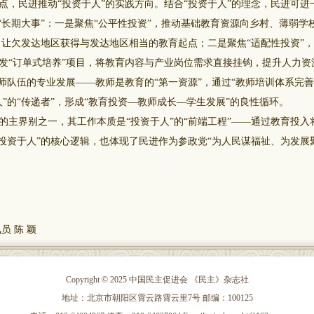
民进推动“投资于人”的实践方向。结合“投资于人”的理念，民进可进
与“长期大事”：一是聚焦“公平性投资”，推动基础教育资源向乡村、薄弱学
式，让欠发达地区获得与发达地区相当的教育起点；二是聚焦“适配性投资”
发“订单式培养”项目，将教育内容与产业岗位需求直接挂钩，提升人力资源
师队伍的专业发展——教师是教育的“第一资源”，通过“教师培训体系完善
”的“传递者”，形成“教育投资—教师成长—学生发展”的良性循环。
界别之一，其工作本质是“投资于人”的“前端工程”——通过教育投入将
“投资于人”的核心逻辑，也体现了民进作为参政党“为人民谋福祉、为发展
 陈 颖
Copyright © 2025 中国民主促进会 《民主》杂志社
地址：北京市朝阳区霄云路霄云里7号 邮编：100125