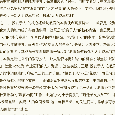
民财富积累和消费能力提升，保障和改善了民生。同时要看到，中国经济
球产业竞争从“资本密集”转向“人才密集”的大趋势下，要推动我国经济
投资，推动人力资本积累，形成“人力资本红利”。
，“投资于人”的核心逻辑与教育的本质使命高度契合——教育是“投资
化为人的能力提升与价值实现，这既是“投资于人”的核心内涵，也是民进
”的“核心赛道”，契合民进的界别使命。“投资于人”的本质，是将资源
与生活质量提升。而教育作为“培养人的事业”，是提升人力资本、释放人
别的参政党，其成员长期深耕教育一线，对“教育如何转化为人力资本”有
，本质是通过公平的教育投入，让人能获得提升能力的机会；聚焦职业教
人口数量”转化为“产业适配的人力资源”。这些实践，正是“投资于人”在教
的“长期回报”，印证民进的工作价值。“投资于人”不是“花钱”，而是“有
是创新驱动的核心支撑——正如麦克罗波洛智库报告指出，中国高校培养
政性教育经费连续十多年超GDP4%的“长期投资”；另一方面，教育公平
长期推动的“教育均衡”工作，比如“乡村小学提质”、“随迁子女入学”等，
体发展差距，实现“人的全面发展”这一终极目标。对民进而言，推动教育
长期回报”筑牢基础。