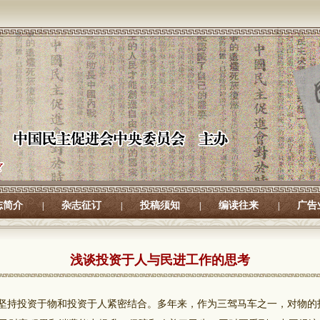
志简介
杂志征订
投稿须知
编读往来
广告
|
|
|
|
浅谈投资于人与民进工作的思考
坚持投资于物和投资于人紧密结合。多年来，作为三驾马车之一，对物的