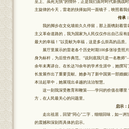
至上、虽死无惧”的情怀，正是我们面对时代新挑战
主旋律的今天，雷老的抉择如同一面镜子，映照着我
传承
我的脚步在文化墙前久久停留，那上面镌刻着雷老
主义革命道路的，我为国家为人民仅仅作出自己应有
最大的幸福！”以贡献为幸福，这是多么崇高的品质。
展厅里展示的雷老各个历史时期100多张珍贵照片
身为标杆，为后世作典范。“说到底我只是一名教师”
余年未离讲台。在长达70余年的学术生涯中，她撰
长发展作出了重要贡献。她参与了新中国第一部婚姻
本法起草中，她展现出卓越的法治智慧。
这一刻我深受教育和鞭策——学问的价值在哪里？
方，在人民最关心的问题里。
启示：
走出祖居，回望“同心”二字，细细回味，如一冽甘
的震撼和深刻而具体的启示。