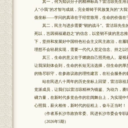
其一，何为知识分子的精神标高？雷洁琼先生用百年
人“小我”的才智与成就，完全熔铸于民族复兴的“大
值坐标——学问的真谛在于经世致用，生命的价值在
其二，民主与进步需要“韧的战斗”。雷洁琼先生的
死以，岂因祸福避趋之”的信念，以坚韧不拔的意志推
下，坚持和发展好中国特色社会主义民主政治，在履
理想不会轻易实现，需要一代代人坚定信念、持之以
其三，生命的意义在于燃烧自己照亮他人。凝视着
让我深刻体会到，生命的长短无法选择，但生命的厚
的恪尽职守，在参政议政的理性建言，在社会服务的
站在民进八十周年的历史坐标上回望，雷洁琼祖居
党派成员，让我们以雷洁琼精神为镜鉴、为动力，赓
礴力量，在新时代多党合作的壮阔舞台上，为实现中
心照我，薪火相传，新时代的征程上，奋斗正当时！
（作者系长沙市政协常委、民进长沙市委会专职
（2026年5期）