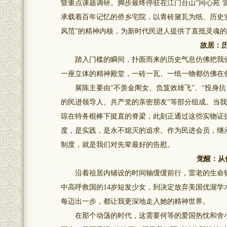
暨重点课题调研。脚步最终停驻在江门台山“同心苑·
承载着百年记忆的侨乡宅院，以青砖黛瓦为纸、历史
风范”的精神内核，为新时代民进人提供了直抵灵魂
故居：
踏入门槛的瞬间，扑面而来的历史气息仿佛把我们
一座立体的精神殿堂，一砖一瓦、一纸一物都仿佛在
展陈主要由“不羡金阁女、负笈效雄飞”、“投身抗日
的民进领导人、共产党的亲密朋友”等部分组成。当我的
琼在特务棍棒下挺直的脊梁，此刻正通过这些实物证
度，是实践，是永不熄灭的追求。作为民进会员，继
制度，就是我们对先辈最好的告慰。
觉醒：从
沿着祖居内铺设的时间轴缓缓前行，雷老的生命轨
中高呼救国的14岁短发少女，到决定放弃美国优渥学
每迈出一步，都让我更深地走入她的精神世界。
在那个动荡的时代，这需要何等的爱国热忱和舍小我