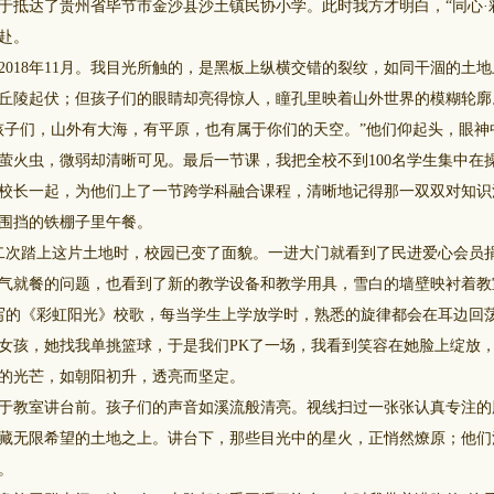
于抵达了贵州省毕节市金沙县沙土镇民协小学。此时我方才明白，“同心·
赴。
18年11月。我目光所触的，是黑板上纵横交错的裂纹，如同干涸的土
丘陵起伏；但孩子们的眼睛却亮得惊人，瞳孔里映着山外世界的模糊轮廓
孩子们，山外有大海，有平原，也有属于你们的天空。”他们仰起头，眼神
萤火虫，微弱却清晰可见。最后一节课，我把全校不到100名学生集中在
校长一起，为他们上了一节跨学科融合课程，清晰地记得那一双双对知识
围挡的铁棚子里午餐。
二次踏上这片土地时，校园已变了面貌。一进大门就看到了民进爱心会员
气就餐的问题，也看到了新的教学设备和教学用具，雪白的墙壁映衬着教
写的《彩虹阳光》校歌，每当学生上学放学时，熟悉的旋律都会在耳边回
女孩，她找我单挑篮球，于是我们PK了一场，我看到笑容在她脸上绽放
的光芒，如朝阳初升，透亮而坚定。
教室讲台前。孩子们的声音如溪流般清亮。视线扫过一张张认真专注的
藏无限希望的土地之上。讲台下，那些目光中的星火，正悄然燎原；他们
。