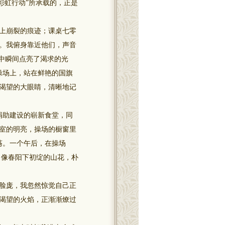
彩虹行动”所承载的，正是
地上崩裂的痕迹；课桌七零
。我俯身靠近他们，声音
中瞬间点亮了渴求的光
操场上，站在鲜艳的国旗
渴望的大眼睛，清晰地记
捐助建设的崭新食堂，同
室的明亮，操场的橱窗里
荡。一个午后，在操场
，像春阳下初绽的山花，朴
脸庞，我忽然惊觉自己正
渴望的火焰，正渐渐燎过