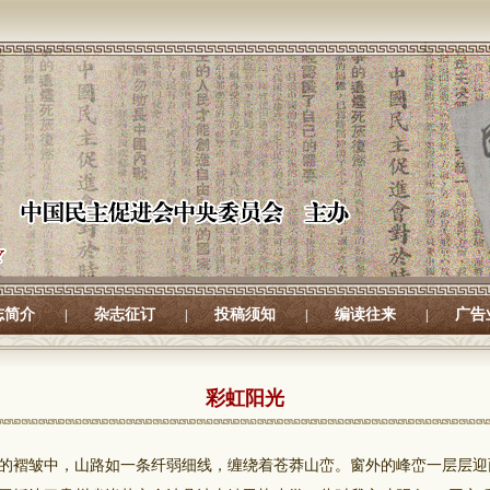
志简介
杂志征订
投稿须知
编读往来
广告
|
|
|
|
彩虹阳光
褶皱中，山路如一条纤弱细线，缠绕着苍莽山峦。窗外的峰峦一层层迎