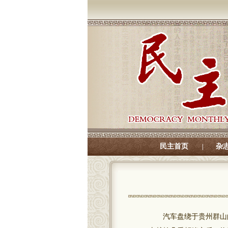
民主首页
杂
|
汽车盘绕于贵州群山的