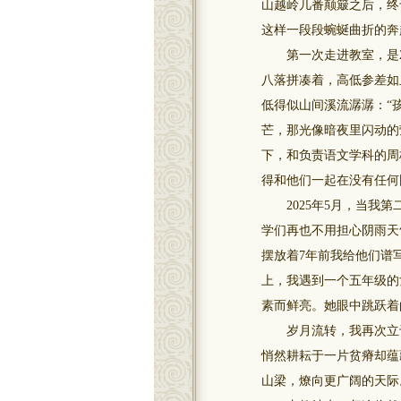
山越岭几番颠簸之后，终
这样一段段蜿蜒曲折的奔
第一次走进教室，是20
八落拼凑着，高低参差如
低得似山间溪流潺潺：“
芒，那光像暗夜里闪动的
下，和负责语文学科的周
得和他们一起在没有任何
2025年5月，当我第
学们再也不用担心阴雨天
摆放着7年前我给他们谱
上，我遇到一个五年级的
素而鲜亮。她眼中跳跃着
岁月流转，我再次立于
悄然耕耘于一片贫瘠却蕴
山梁，燎向更广阔的天际