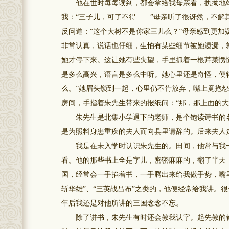
他在世时每每读到，都会拿给我母亲看，执拗地站
我：“三子儿，可了不得……”母亲听了很讶然，不
反问道：“这个大树不是你家三儿么？”母亲感到更
非常认真，说话也仔细，生怕有某些细节被她遗漏，
她才停下来。这让她有些失望，手里抓着一根芹菜愣
是多么高兴，语言是多么中听。她心里还是奇怪，便转
么。”她眉头锁到一起，心里仍不肯放弃，嘴上竟抱
房间，手指着朱先生带来的报纸问：“那，那上面的
朱先生是北集小学退下的老师，是个饱读诗书的名
是为照料身患重疾的夫人而向县里请辞的。后来夫人
我是在未入学时认识朱先生的。田间，他常与我一
看。他的那些书上全是字儿，密密麻麻的，翻了半天
国，经常会一手掐着书，一手腾出来给我做手势，嘴里
斩华雄”、“三英战吕布”之类的，他便经常给我讲。
年后我还是对他所讲的三国念念不忘。
除了讲书，朱先生有时还会教我认字。起先教的都是