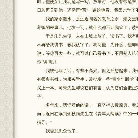
时，他便又让我动笔写一写。放羊时，他没有带笔来，
日若再见到他，还需再“写”一遍给他看。我因此学了
我的家乡涟水，是远近闻名的教育之乡，崇文重教
养鸭的差事儿。七岁一到，就什么都不让我管了，读
于是朱先生便一人在山坡上放羊、读书了。我有时
不再给我讲书，教我认字了。我问他，为什么，他却
说，等你再大一些，就可以自己看书了，不用别人给
你“讲”吧！
我被他堵了话，有些不高兴。但之后想起来，我确实
有很多书摊，为服务学生，常批发一些“青少年版”
买上一本。可朱先生却说它们有害，认为它们全把正
子。
多年来，我记着他的话，一直坚持去搜原典、看原
而，近日在读到余秋雨先生在《青年人阅读》中的一
指导。”
我更加思念他了。