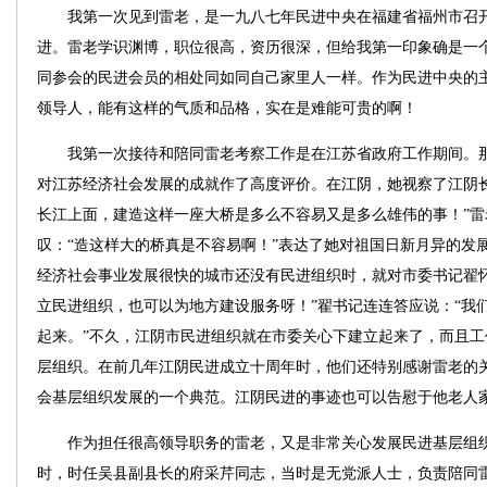
我第一次见到雷老，是一九八七年民进中央在福建省福州市召开
进。雷老学识渊博，职位很高，资历很深，但给我第一印象确是一
同参会的民进会员的相处同如同自己家里人一样。作为民进中央的
领导人，能有这样的气质和品格，实在是难能可贵的啊！
我第一次接待和陪同雷老考察工作是在江苏省政府工作期间。那
对江苏经济社会发展的成就作了高度评价。在江阴，她视察了江阴
长江上面，建造这样一座大桥是多么不容易又是多么雄伟的事！”
叹：“造这样大的桥真是不容易啊！”表达了她对祖国日新月异的发
经济社会事业发展很快的城市还没有民进组织时，就对市委书记翟
立民进组织，也可以为地方建设服务呀！”翟书记连连答应说：“我
起来。”不久，江阴市民进组织就在市委关心下建立起来了，而且
层组织。在前几年江阴民进成立十周年时，他们还特别感谢雷老的
会基层组织发展的一个典范。江阴民进的事迹也可以告慰于他老人
作为担任很高领导职务的雷老，又是非常关心发展民进基层组织
时，时任吴县副县长的府采芹同志，当时是无党派人士，负责陪同