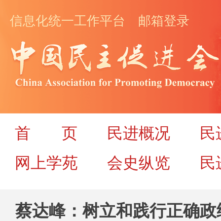
信息化统一工作平台
邮箱登录
首
页
民进概况
民
网上学苑
会史纵览
民
蔡达峰：树立和践行正确政