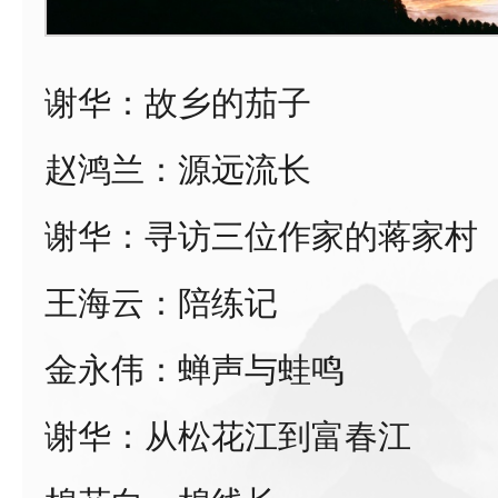
谢华：故乡的茄子
赵鸿兰：源远流长
谢华：寻访三位作家的蒋家村
王海云：陪练记
金永伟：蝉声与蛙鸣
谢华：从松花江到富春江