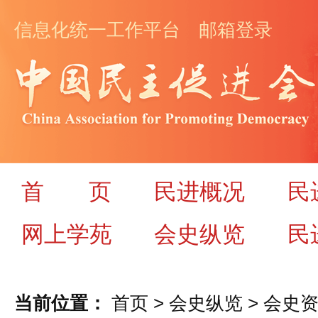
信息化统一工作平台
邮箱登录
首
页
民进概况
民
网上学苑
会史纵览
民
当前位置：
首页
>
会史纵览
>
会史