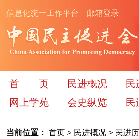
信息化统一工作平台
邮箱登录
首
页
民进概况
民
网上学苑
会史纵览
民
当前位置：
首页
>
民进概况
>
民进