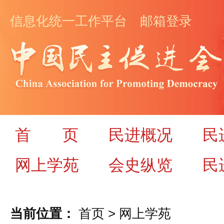
信息化统一工作平台
邮箱登录
首
页
民进概况
民
网上学苑
会史纵览
民
当前位置：
首页
>
网上学苑