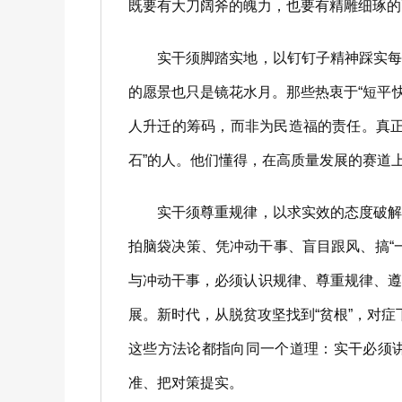
既要有大刀阔斧的魄力，也要有精雕细琢的
实干须脚踏实地，以钉钉子精神踩实每一
的愿景也只是镜花水月。那些热衷于“短平快”
人升迁的筹码，而非为民造福的责任。真
石”的人。他们懂得，在高质量发展的赛道
实干须尊重规律，以求实效的态度破解真
拍脑袋决策、凭冲动干事、盲目跟风、搞“
与冲动干事，必须认识规律、尊重规律、
展。新时代，从脱贫攻坚找到“贫根”，对
这些方法论都指向同一个道理：实干必须讲
准、把对策提实。