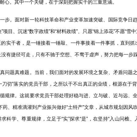
耐心。其中一个关键，在于深刻把握实干的三重意涵。
步。面对新一轮科技革命和产业变革加速突破、国际竞争日趋
项目、沉迷“数字政绩”和“材料政绩”、只愿“锦上添花”不愿“
正的实干者，是一锤接着一锤敲、一件事接着一件事抓，直到抓
上没有捷径可走，只有不驰于空想、不骛于虚声，努力把每一步
问题真难题。当前，我们面对的发展环境之复杂、矛盾问题之
一刀切”落实的党员干部，之所以干不出真正的业绩，根源在于
遵循规律。这就要求党员干部处理好稳与进、立与破、近与远、
症下药、精准滴灌到产业振兴做好“土特产”文章，从城市规划因风
求科学、尊重规律，立足于“实”探求“是”，在坚持“入山问樵、