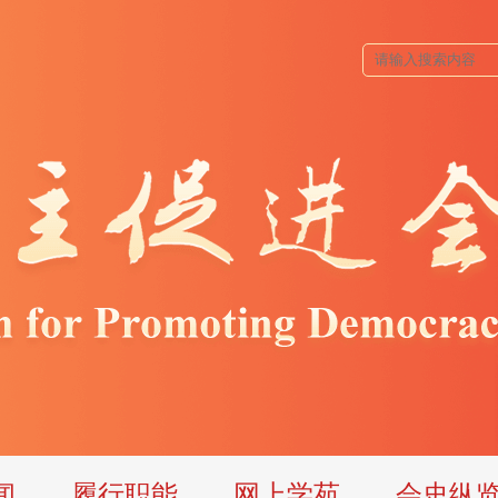
闻
履行职能
网上学苑
会史纵