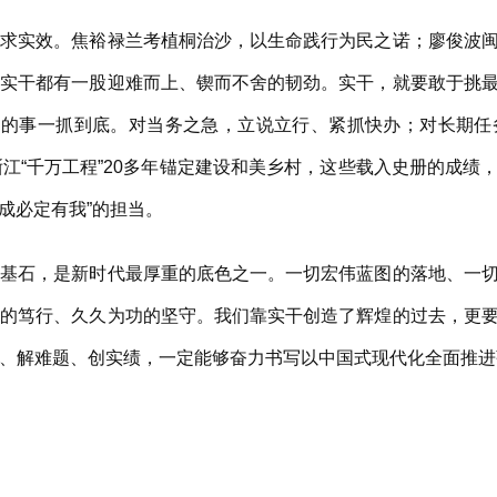
实效。焦裕禄兰考植桐治沙，以生命践行为民之诺；廖俊波闽
的实干都有一股迎难而上、锲而不舍的韧劲。实干，就要敢于挑
准了的事一抓到底。对当务之急，立说立行、紧抓快办；对长期
浙江“千万工程”20多年锚定建设和美乡村，这些载入史册的成绩
功成必定有我”的担当。
石，是新时代最厚重的底色之一。一切宏伟蓝图的落地、一切
律的笃行、久久为功的坚守。我们靠实干创造了辉煌的过去，更
、解难题、创实绩，一定能够奋力书写以中国式现代化全面推进