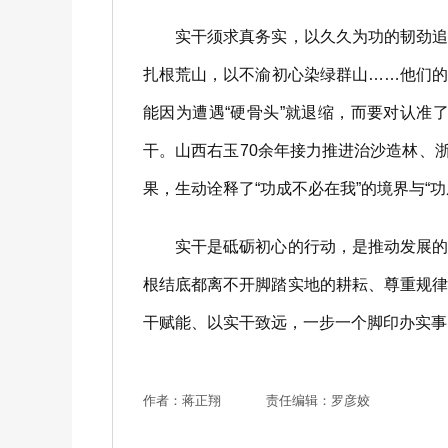
实干须求真务实，以久久为功的韧劲追求
扎根荒山，以不渝初心染绿群山……他们
能因为遭遇“硬骨头”就退缩，而要对认
干。山西右玉70余年接力推进治沙造林、
果，生动诠释了“功成不必在我”的境界与“
实干是砥砺初心的行动，是推动发展的基
根结底都离不开脚踏实地的耕耘、尊重规
干赋能、以实干致远，一步一个脚印办实事
作者：蒋正翔
责任编辑：罗彦姣