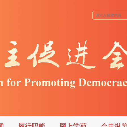
闻
履行职能
网上学苑
会史纵