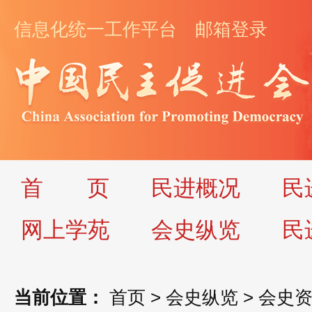
信息化统一工作平台
邮箱登录
首
页
民进概况
民
网上学苑
会史纵览
民
当前位置：
首页
>
会史纵览
>
会史