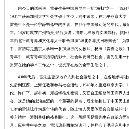
用今天的话来说，雷先生是中国最早的一批“海归”之一， 1924
1931年获南加州大学社会学硕士学位，同年返国，在北平燕京大
雷先生不是一位宁静书斋中的学者。在那个中国最动荡的年代，最
年。14岁时就在广州街头,登台演讲，痛陈北洋政府卖国罪行。抗日战
年由北平教育界和文化界人士联合组织“华北各界抗日救国会”，为前线
中，雷洁琼是燕京大学唯一参加游行的女教师。杨沫《青春之歌》
青年中，就有青年雷洁琼的影子。社会学要研究社会，雷先生那一
贯穿在她的学术工作之中，也贯穿在她的全部生活之中。
4 0年代后，雷先生更深地介入到社会运动之中，在各地参与社会
先后到江西、上海任教和参与社会活动，1946年才重返燕京大学。1
伦、许广平、赵朴初、郑振铎往来密切，又联合王绍鏊等工商界人
会。这是她的政治生涯的一个重要的起点，后来她担任了中国民主促进
41岁的雷洁琼作为最年轻的代表，随上海人民团体联合会组成的“赴
关车站时，遭到暴徒的残暴殴打。这一段经历是雷先生在政治方面的选
月，应中共中央之邀，雷洁琼赴西柏坡访问，并拜会了毛泽东和中