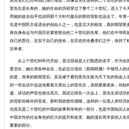
风云变幻已经和我们渐行渐远，而像雷先生这样的二十世纪的前半
雷先生是长寿的，她的生命的历程穿过了整个二十世纪，进入了今天
而她的故去似乎也说明那个大时代最后的那些背影也远去了。年青
生是中国民主促进会的创始人之一，也是北大的校友，真的期望更
将自身命运与中国历史紧密契合的二十世纪的先辈。他们在中华民
自己的责任，忠实于自己的使命，在历史的沧桑变幻之中，保持了
后来者。
从上个世纪80年代开始，雷洁琼就是人们熟悉的名字，作为全
委员长，她出席各种会议，也必定出现在《新闻联播》中领导人的
的是，简单的新闻背后。其实难于看到雷先生敢为天下先的热血人
的一些会议中远远地看着主席台上的雷先生，虽然垂垂老矣，却始
盛，讲话的声音也相当高亢。我还记得在一次会上，雷先生讲话仍
的背影却格外的苍老。那时我就曾经感慨，这样的一位老人所经历
但其实是二十世纪的中国的故事和传奇的一部分，也是中国知识人
中国女性的社会角色的巨大的提升和改变。她的漫长而丰富的人生
重要的部分。