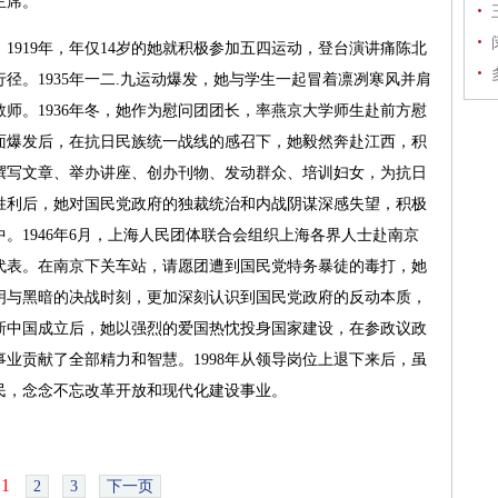
主席。
919年，年仅14岁的她就积极参加五四运动，登台演讲痛陈北
径。1935年一二.九运动爆发，她与学生一起冒着凛冽寒风并肩
师。1936年冬，她作为慰问团团长，率燕京大学师生赴前方慰
面爆发后，在抗日民族统一战线的感召下，她毅然奔赴江西，积
撰写文章、举办讲座、创办刊物、发动群众、培训妇女，为抗日
胜利后，她对国民党政府的独裁统治和内战阴谋深感失望，积极
。1946年6月，上海人民团体联合会组织上海各界人士赴南京
代表。在南京下关车站，请愿团遭到国民党特务暴徒的毒打，她
明与黑暗的决战时刻，更加深刻认识到国民党政府的反动本质，
新中国成立后，她以强烈的爱国热忱投身国家建设，在参政议政
业贡献了全部精力和智慧。1998年从领导岗位上退下来后，虽
民，念念不忘改革开放和现代化建设事业。
1
2
3
下一页