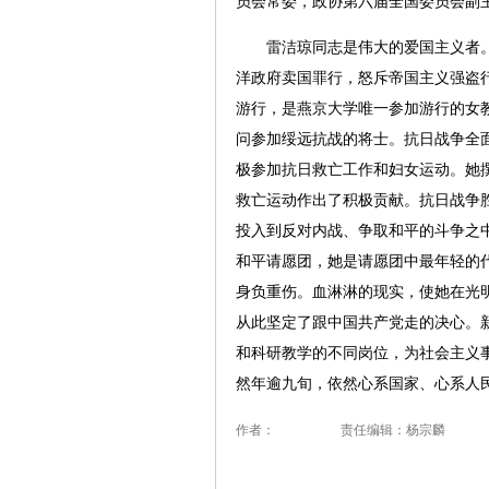
员会常委，政协第六届全国委员会副
雷洁琼同志是伟大的爱国主义者。1
洋政府卖国罪行，怒斥帝国主义强盗行
游行，是燕京大学唯一参加游行的女教
问参加绥远抗战的将士。抗日战争全
极参加抗日救亡工作和妇女运动。她
救亡运动作出了积极贡献。抗日战争
投入到反对内战、争取和平的斗争之中
和平请愿团，她是请愿团中最年轻的
身负重伤。血淋淋的现实，使她在光
从此坚定了跟中国共产党走的决心。
和科研教学的不同岗位，为社会主义事
然年逾九旬，依然心系国家、心系人
作者：
责任编辑：杨宗麟