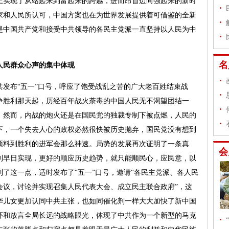
上实现了从站起来到富起来的跨越，进而昂首迈向强起来的新时
家和人民所认可，中国方案也在为世界发展提供着可借鉴的全新
是中国共产党和接受中共领导的各民主党派一直坚持以人民为中
人民群众心声的集中体现
发布“五一”口号，呼应了饱受战乱之苦的广大老百姓结束战
争胜利那天起，历经百年战火荼毒的中国人民无不渴望团结一
。然而，内战的炮火还是在国民党的独裁专制下被点燃，人民的
下，一个失去人心的政权必然很快被历史抛弃，国民党没有想到
预料到胜利的进军会那么神速。局势的发展再次证明了一条真
利早日实现，更好的顺应历史趋势，就只能顺民心，应民意，以
了这一点，适时发布了“五一”口号，邀请“各民主党派、各人民
会议，讨论并实现召集人民代表大会、成立民主联合政府”，这
华儿女更加认同中共主张，也如同催化剂一样大大加快了新中国
怀和放言全局长远的战略眼光，体现了中共作为一个新型的马克