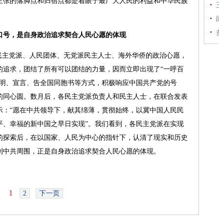
主张的落脚点和归宿点都是着眼于最广大人民的利益和中华民族
口号，是自身政治追求契合人民心愿的体现
主党派、人民团体、无党派民主人士、海外华侨的政治心愿，
的追求，团结了所有可以团结的力量，因而立即出现了“一呼百
声明、宣言、告全国同胞书等方式，积极响应中国共产党的号
的同心圆。数月后，各民主党派负责人和民主人士，在联合发表
示：“愿在中共领导下，献其绵薄，贯彻始终，以冀中国人民民
平、幸福的新中国之早日实现”。我们看到，各民主党派在实现
的探索后，在以国家、人民为中心的指针下，认清了现实和历史
到中共周围，正是自身政治追求契合人民心愿的体现。
1
2
下一页