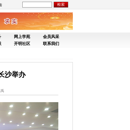
长沙举办
张禹