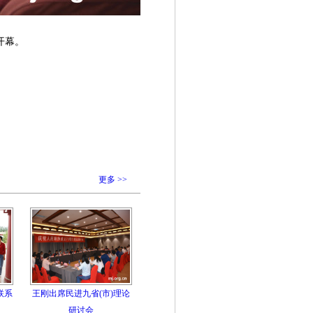
开幕。
更多 >>
联系
王刚出席民进九省(市)理论
研讨会