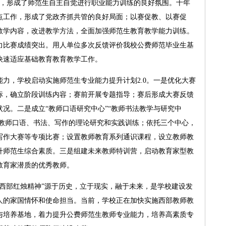
形成了师范生自主自觉进行职业能力训练的良好氛围。十年
点工作，形成了党政齐抓共管的良好局面；以赛促教、以赛促
教学内容，改进教学方法，全面加强师范生教育教学能力训练。
力比赛成绩突出。用人单位多次反馈评价我校公费师范毕业生基
快速适应基础教育教育教学工作。
，学校启动实施师范生专业能力提升计划2.0。一是优化大赛
标，确立阶段训练内容；赛前开展专题指导；赛后形成大赛反馈
况。二是成立“教师口语研究中心”“教师书法教学与研究中
展教师口语、书法、写作的理论研究和实践训练；依托三个中心，
写作大赛等专项比赛；设置教师教育系列通识课程，设立教师教
升师范生综合素质。三是组建未来教师特训营，启动教育家型教
教育家潜质的优秀教师。
部红烛精神”源于历史，立于现实，融于未来，是学校建设发
人的家国情怀和使命担当。当前，学校正在加快实施西部教师教
与培养基地，着力提升公费师范生教师专业能力，培养高素质专