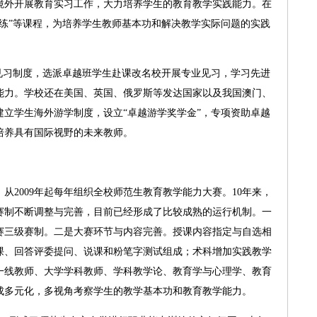
境外开展教育实习工作，大力培养学生的教育教学实践能力。在
练”等课程，为培养学生教师基本功和解决教学实际问题的实践
习制度，选派卓越班学生赴课改名校开展专业见习，学习先进
能力。学校还在美国、英国、俄罗斯等发达国家以及我国澳门、
立学生海外游学制度，设立“卓越游学奖学金”，专项资助卓越
培养具有国际视野的未来教师。
2009年起每年组织全校师范生教育教学能力大赛。10年来，
赛制不断调整与完善，目前已经形成了比较成熟的运行机制。一
赛三级赛制。二是大赛环节与内容完善。授课内容指定与自选相
课、回答评委提问、说课和粉笔字测试组成；术科增加实践教学
一线教师、大学学科教师、学科教学论、教育学与心理学、教育
成多元化，多视角考察学生的教学基本功和教育教学能力。