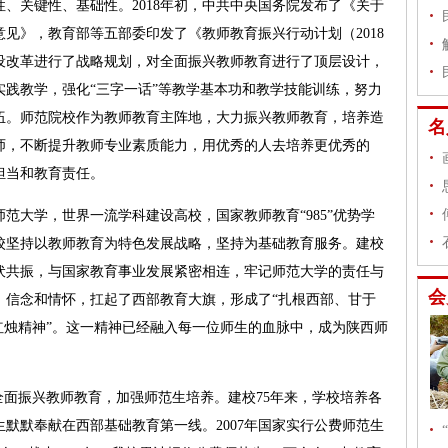
、关键性、基础性。2018年初，中共中央国务院发布了《关于
见》，教育部等五部委印发了《教师教育振兴行动计划（2018
建设改革进行了战略规划，对全面振兴教师教育进行了顶层设计，
践教学，强化“三字一话”等教学基本功和教学技能训练，努力
伍。师范院校作为教师教育主阵地，大力振兴教师教育，培养造
师，不断提升教师专业素质能力，用优秀的人去培养更优秀的
担当和教育责任。
大学，世界一流学科建设高校，国家教师教育“985”优势学
校坚持以教师教育为特色发展战略，坚持为基础教育服务。建校
起伏共振，与国家教育事业发展紧密相连，牢记师范大学的责任与
、信念和情怀，扛起了西部教育大旗，形成了“扎根西部、甘于
红烛精神”。这一精神已经融入每一位师生的血脉中，成为陕西师
面振兴教师教育，加强师范生培养。建校75年来，学校培养各
生默默奉献在西部基础教育第一线。2007年国家实行公费师范生