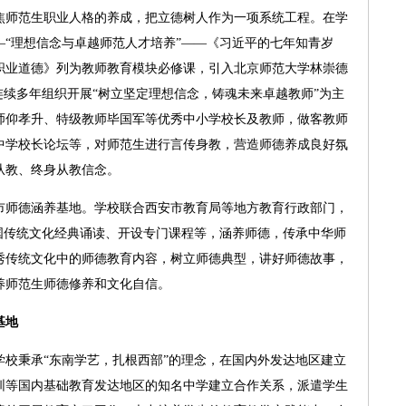
师范生职业人格的养成，把立德树人作为一项系统工程。在学
“理想信念与卓越师范人才培养”——《习近平的七年知青岁
职业道德》列为教师教育模块必修课，引入北京师范大学林崇德
连续多年组织开展“树立坚定理想信念，铸魂未来卓越教师”为主
师仰孝升、特级教师毕国军等优秀中小学校长及教师，做客教师
中学校长论坛等，对师范生进行言传身教，营造师德养成良好氛
从教、终身从教信念。
师德涵养基地。学校联合西安市教育局等地方教育行政部门，
国传统文化经典诵读、开设专门课程等，涵养师德，传承中华师
秀传统文化中的师德教育内容，树立师德典型，讲好师德故事，
养师范生师德修养和文化自信。
基地
秉承“东南学艺，扎根西部”的理念，在国内外发达地区建立
圳等国内基础教育发达地区的知名中学建立合作关系，派遣学生