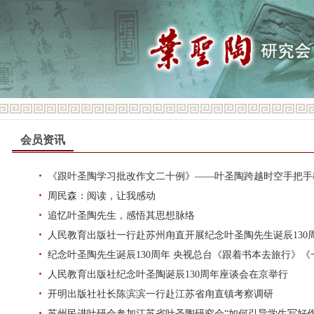
会员资讯
《跟叶圣陶学习批改作文二十例》——叶圣陶跨越时空手把手
周民森：阅读，让我感动
追忆叶圣陶先生，感悟其思想脉络
人民教育出版社一行赴苏州甪直开展纪念叶圣陶先生诞辰130
纪念叶圣陶先生诞辰130周年 央视总台《跟着书本去旅行》
人民教育出版社纪念叶圣陶诞辰130周年座谈会在京举行
开明出版社社长陈滨滨一行赴江苏省甪直镇考察调研
苏州民进叶研会参加江苏省叶圣陶研究会“如何引导学生写好作