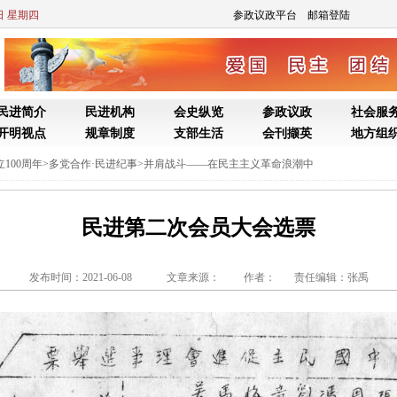
6日 星期四
参政议政平台
邮箱登陆
民进简介
民进机构
会史纵览
参政议政
社会服
开明视点
规章制度
支部生活
会刊撷英
地方组
100周年
>
多党合作·民进纪事
>
并肩战斗——在民主主义革命浪潮中
民进第二次会员大会选票
发布时间：2021-06-08
文章来源： 作者：
责任编辑：张禹