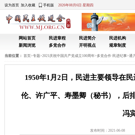
设为首页
加入收藏
手机版
2026年08月6日 星期四
网站首页
民进章程
民进简介
民进机构
新闻浏览
多党合作
开明视点
规章制度
当前位置：
首页
>
专题
>
2021庆祝中国共产党成立100周年
>
多党合作·民进纪事
>
通
1950年1月2日，民进主要领导
伦、许广平、寿墨卿（秘书），后
冯
发布时间：2021-06-0