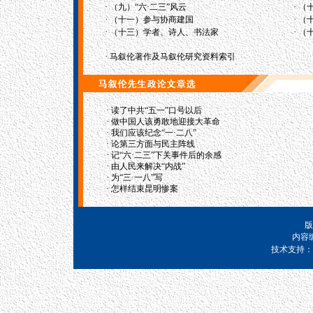
·
·
（九）“六·二三”风云
（
·
·
（十一）参与协商建国
（
·
·
（十三）学者、诗人、书法家
（
·
马叙伦著作及马叙伦研究资料索引
·
读了中共“五一”口号以后
·
做中国人该勇敢地迎接大革命
·
我们应该纪念“一·二八”
·
论第三方面与民主阵线
·
记“六·二三”下关事件后的余感
·
由人民来解决“内战”
·
为“三·一八”写
·
怎样结束昆明惨案
版
内容
技术支持：