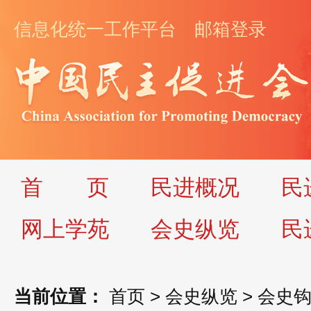
信息化统一工作平台
邮箱登录
首
页
民进概况
民
网上学苑
会史纵览
民
当前位置：
首页
>
会史纵览
>
会史