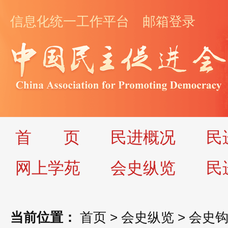
信息化统一工作平台
邮箱登录
首
页
民进概况
民
网上学苑
会史纵览
民
当前位置：
首页
>
会史纵览
>
会史