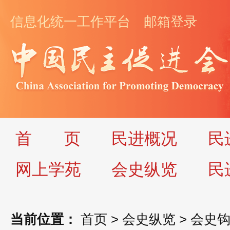
信息化统一工作平台
邮箱登录
首
页
民进概况
民
网上学苑
会史纵览
民
当前位置：
首页
>
会史纵览
>
会史