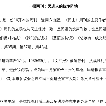
一报两刊：民进人的抗争阵地
刊，是一份16开本的周刊，逢周六出版。《民主》周刊的主要作
主》周刊的立场也与民进保持一致，是民进的发声刊物，也是民
我们反对内战》《我们的抗议》《悲愤的抗议》《总该有一线光
第35期、第37期、第42期。
前辈严宝礼。1939年5月，《文汇报》被迫停刊，抗战胜利后
团结、进步”为宗旨，成为民主党派宣传主张的阵地。民进很多
《对本市参议会之设立民主促进会宣言反对》等文章刊登于《文汇报
柯灵主编，是抗战胜利后上海众多进步杂志中创办最早的刊物，