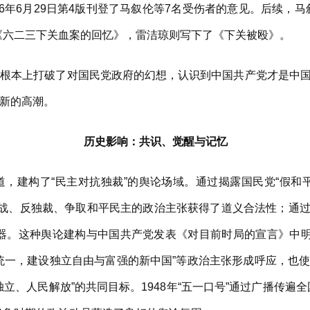
6年6月29日第4版刊登了马叙伦等7名受伤者的意见。后续，
《六二三下关血案的回忆》，雷洁琼则写下了《下关被殴》。
本上打破了对国民党政府的幻想，认识到中国共产党才是中国
新的高潮。
历史影响：共识、觉醒与记忆
建构了“民主对抗独裁”的舆论场域。通过揭露国民党“假和平
内战、反独裁、争取和平民主的政治主张获得了道义合法性；通过系
器。这种舆论建构与中国共产党发表《对目前时局的宣言》中明
统一，建设独立自由与富强的新中国”等政治主张形成呼应，也
立、人民解放”的共同目标。1948年“五一口号”通过广播传遍