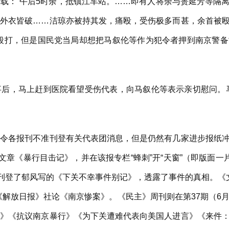
：“午后5时余，抵镇江车站。……即有人将余与蒉延芳等隔离
里外衣皆破……洁琼亦被持其发，痛殴，受伤极多而甚，余首被
的殴打，但是国民党当局却想把马叙伦等作为犯令者押到南京警
，马上赶到医院看望受伤代表，向马叙伦等表示亲切慰问。马
各报刊不准刊登有关代表团消息，但是仍然有几家进步报纸冲
文章《暴行目击记》，并在该报专栏“蜂刺”开“天窗”（即版面一
也刊登了郁风写的《下关不幸事件别记》，透露了事件的真相。《
了《解放日报》社论《南京惨案》。《民主》周刊则在第37期（6
表》《抗议南京暴行》《为下关遭难代表向美国人进言》《来件