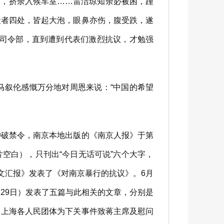
，挤余入候车室……雷洁琼知余必被困，踵
殴者四处，皆起大泡，眼鼻亦伤，腹受跌，遂
备司令部，直到遭到代表们激烈抗议，才勉强
叙伦感慨万分地对周恩来说：“中国的希望
破禁令，南京本地出版的《南京人报》于第
片空白），只刊出“今日无话可说”六个大字，
文汇报》发表了《对南京暴行的抗议》。6月
月29日）发表了五篇与此相关的文章，分别是
：上海各人民团体为下关事件致蒋主席及慰问