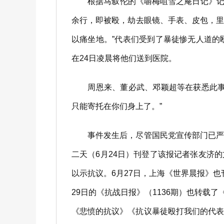
根据马叙伦的《嚼梅咀雪之庵日记》记载
余行，即被殴，劫去眼镜、手表、皮包，
以痛坐地。”代表们受到了暴徒惨无人道
在24日凌晨将他们送到医院。
周恩来、董必武、邓颖超等在获悉此事后
只能寄托在你们身上了。”
事件发生后，尽管国民党宣传部门已严令
二天（6月24日）刊登了该报记者张友济的
以示抗议。6月27日，上海《世界晨报》
29日的《抗战日报》（1136期）也转载
《悲愤的抗议》《抗议暴徒殴打我们的代