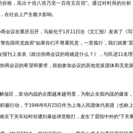
的价格，高出十倍八倍乃至一百倍五百倍”。通过对时局的分析
，在社会上产生极大影响。
商会议在重庆召开，马叙伦于1月11日在《文汇报》发表了《写
，警告国民党政府“如果你们不尊重民意，一意孤行，我们就要‘罢
在报刊上发表《政治协商会议的暗礁是什么？》，与民进11名
治协商会议的希望和要求，鼓励参加会议的其他党派团体和无党
北解放区，发动内战的企图越来越明显，为制止全面内战的爆发
积极行动，于1946年6月23日作为上海人民团体代表团（也称
南京下关车站时却遭到暴徒肆意殴打，发生了震惊中外的“下关事