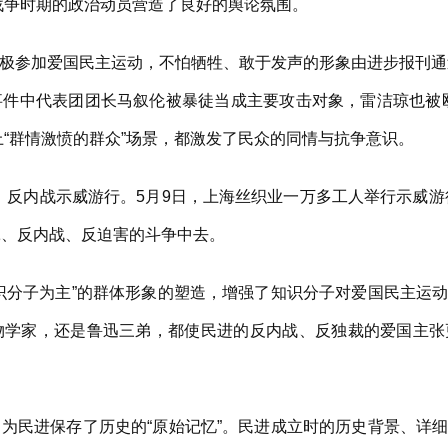
战争时期的政治动员营造了良好的舆论氛围。
加爱国民主运动，不怕牺牲、敢于发声的形象由进步报刊通过“
事件中代表团团长马叙伦被暴徒当成主要攻击对象，雷洁琼也被
上“群情激愤的群众”场景，都激发了民众的同情与抗争意识。
、反内战示威游行。5月9日，上海丝织业一万多工人举行示威游行
饿、反内战、反迫害的斗争中去。
分子为主”的群体形象的塑造，增强了知识分子对爱国民主运动
物学家，还是鲁迅三弟，都使民进的反内战、反独裁的爱国主张
民进保存了历史的“原始记忆”。民进成立时的历史背景、详细