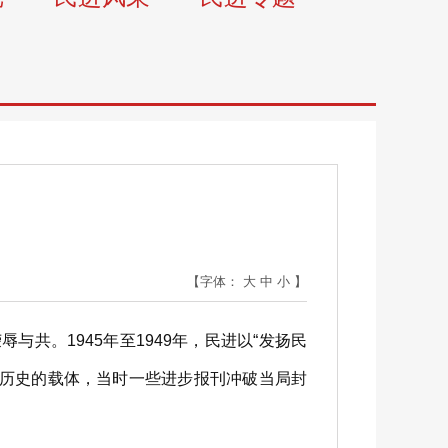
【字体：
大
中
小
】
共。1945年至1949年，民进以“发扬民
播历史的载体，当时一些进步报刊冲破当局封