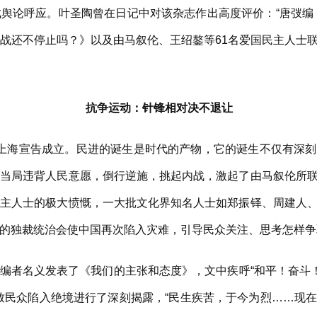
舆论呼应。叶圣陶曾在日记中对该杂志作出高度评价：“唐弢编
战还不停止吗？》以及由马叙伦、王绍鏊等61名爱国民主人士
抗争运动：针锋相对决不退让
在上海宣告成立。民进的诞生是时代的产物，它的诞生不仅有深
党当局违背人民意愿，倒行逆施，挑起内战，激起了由马叙伦所
民主人士的极大愤慨，一大批文化界知名人士如郑振铎、周建人
的独裁统治会使中国再次陷入灾难，引导民众关注、思考怎样争
以编者名义发表了《我们的主张和态度》，文中疾呼“和平！奋斗！
致民众陷入绝境进行了深刻揭露，“民生疾苦，于今为烈……现