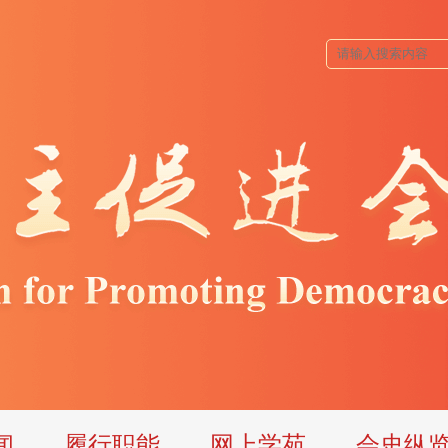
闻
履行职能
网上学苑
会史纵