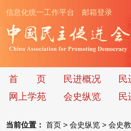
信息化统一工作平台
邮箱登录
首
页
民进概况
民
网上学苑
会史纵览
民
当前位置：
首页
>
会史纵览
>
会史