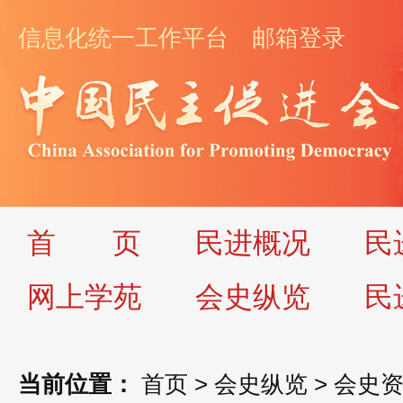
信息化统一工作平台
邮箱登录
首
页
民进概况
民
网上学苑
会史纵览
民
当前位置：
首页
>
会史纵览
>
会史