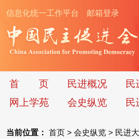
信息化统一工作平台
邮箱登录
首
页
民进概况
民
网上学苑
会史纵览
民
当前位置：
首页
>
会史纵览
>
民进