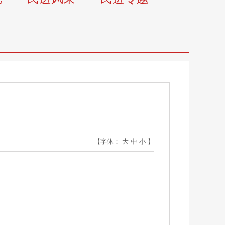
【字体：
大
中
小
】