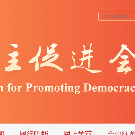
闻
履行职能
网上学苑
会史纵