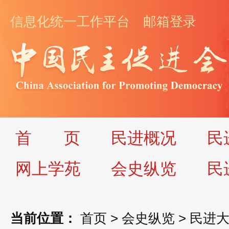
信息化统一工作平台
邮箱登录
首
页
民进概况
民
网上学苑
会史纵览
民
当前位置：
首页
>
会史纵览
>
民进