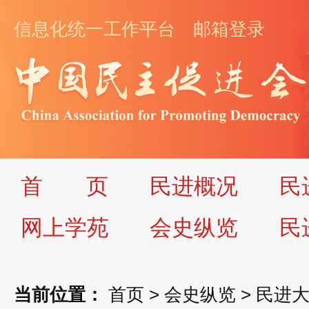
信息化统一工作平台
邮箱登录
首
页
民进概况
民
网上学苑
会史纵览
民
当前位置：
首页
>
会史纵览
>
民进