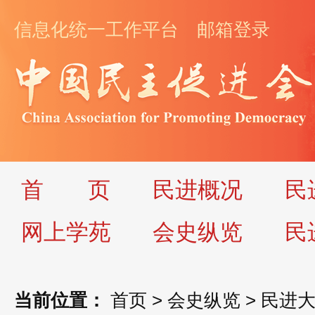
信息化统一工作平台
邮箱登录
首
页
民进概况
民
网上学苑
会史纵览
民
当前位置：
首页
>
会史纵览
>
民进