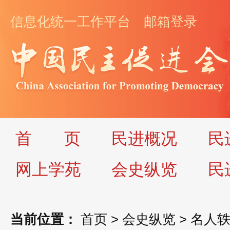
信息化统一工作平台
邮箱登录
首
页
民进概况
民
网上学苑
会史纵览
民
当前位置：
首页
>
会史纵览
>
名人