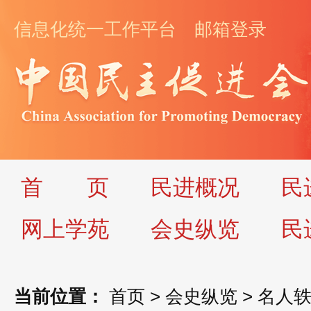
信息化统一工作平台
邮箱登录
首
页
民进概况
民
网上学苑
会史纵览
民
当前位置：
首页
>
会史纵览
>
名人