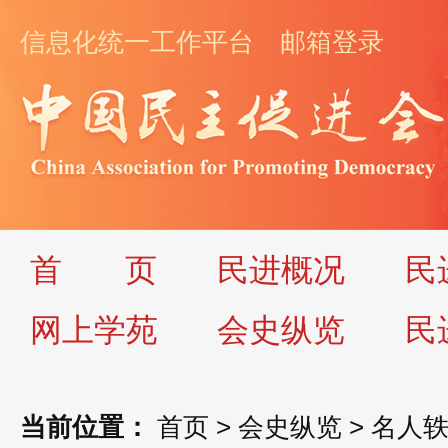
信息化统一工作平台
邮箱登录
首
页
民进概况
民
网上学苑
会史纵览
民
当前位置：
首页
>
会史纵览
>
名人